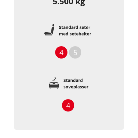
5.500 kg
Standard seter
med setebelter
4
5
Standard
soveplasser
4