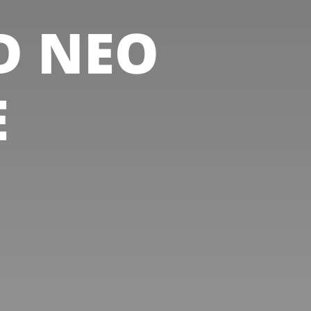
D NEO
E